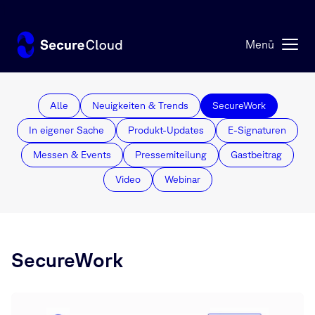
¶
Menü
Alle
Neuigkeiten & Trends
SecureWork
In eigener Sache
Produkt-Updates
E-Signaturen
Messen & Events
Pressemiteilung
Gastbeitrag
Video
Webinar
SecureWork