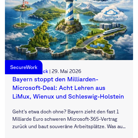
SecureWork
Sebastian Deck
|
29. Mai 2026
Bayern stoppt den Milliarden-
Microsoft-Deal: Acht Lehren aus
LiMux, Wienux und Schleswig-Holstein
Geht's etwa doch ohne? Bayern zieht den fast 1
Milliarde Euro schweren Microsoft-365-Vertrag
zurück und baut souveräne Arbeitsplätze. Was au...