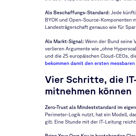
Als Beschaffungs-Standard:
Jede künfti
BYOK und Open-Source-Komponenten mess
Landesträgerschaft genauso wie für Spar
Als Markt-Signal:
Wenn der Bund seine Ve
verlieren Argumente wie „ohne Hyperscaler
und die 25 europäischen Cloud-CEOs, die
bekommen damit den ersten messbaren 
Vier Schritte, die I
mitnehmen können
Zero-Trust als Mindeststandard im eigen
Perimeter-Logik nutzt, hat ein Modell, d
gilt. Eine Stunde mit der IT-Leitung reic
Bring Your Own Key in bestehenden Clo