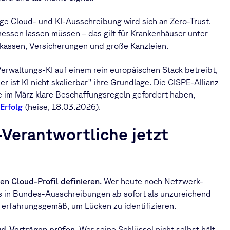
ge Cloud- und KI-Ausschreibung wird sich an Zero-Trust,
en lassen müssen – das gilt für Krankenhäuser unter
kassen, Versicherungen und große Kanzleien.
rwaltungs-KI auf einem rein europäischen Stack betreibt,
 ist KI nicht skalierbar" ihre Grundlage. Die CISPE-Allianz
 im März klare Beschaffungsregeln gefordert haben,
Erfolg
(heise, 18.03.2026).
T-Verantwortliche jetzt
en Cloud-Profil definieren.
Wer heute noch Netzwerk-
as in Bundes-Ausschreibungen ab sofort als unzureichend
ht erfahrungsgemäß, um Lücken zu identifizieren.
ud-Verträgen prüfen.
Wer seine Schlüssel nicht selbst hält,