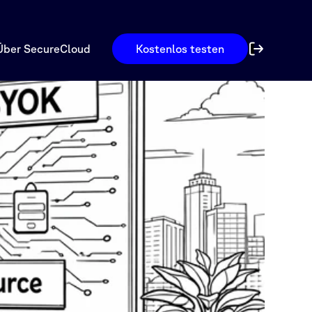
Über SecureCloud
Kostenlos testen