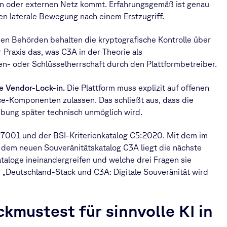
en oder externen Netz kommt. Erfahrungsgemäß ist genau
en laterale Bewegung nach einem Erstzugriff.
en Behörden behalten die kryptografische Kontrolle über
r Praxis das, was C3A in der Theorie als
ten- oder Schlüsselherrschaft durch den Plattformbetreiber.
e Vendor-Lock-in.
Die Plattform muss explizit auf offenen
e-Komponenten zulassen. Das schließt aus, dass die
bung später technisch unmöglich wird.
7001 und der BSI-Kriterienkatalog C5:2020. Mit dem im
 dem neuen Souveränitätskatalog C3A liegt die nächste
ataloge ineinandergreifen und welche drei Fragen sie
 „Deutschland-Stack und C3A: Digitale Souveränität wird
ckmustest für sinnvolle KI in